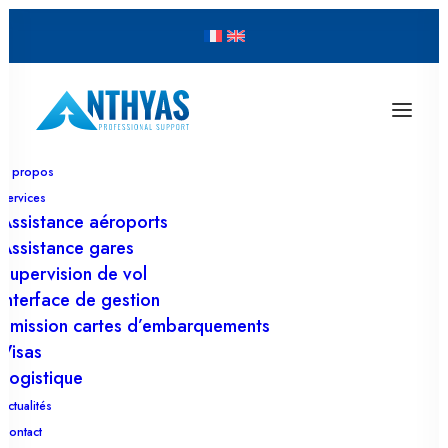
À propos
Services
Assistance aéroports
Assistance gares
Supervision de vol
Interface de gestion
Émission cartes d’embarquements
Visas
Logistique
Actualités
Non classifié(e)
•
1 octobre 2021
•
1 Minutes
Contact