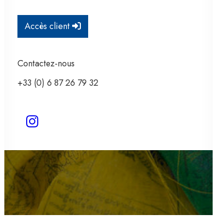
Anthyas soutient
l'association Samsara
Accès client
Contactez-nous
+33 (0) 6 87 26 79 32