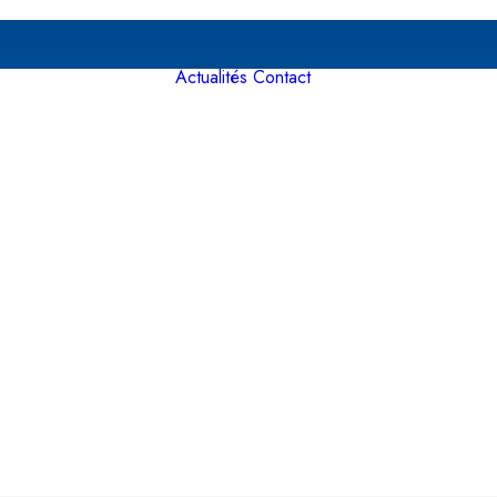
Actualités
Contact
Assistance
aéroports
Assistance
gares
Supervision de
vol
Interface de
gestion
Émission cartes
d’embarquements
Visas
Logistique