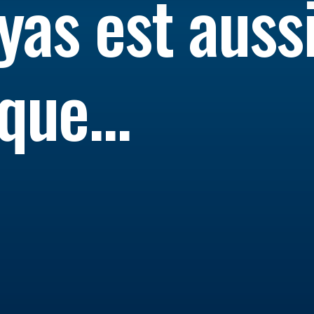
yas est auss
que...