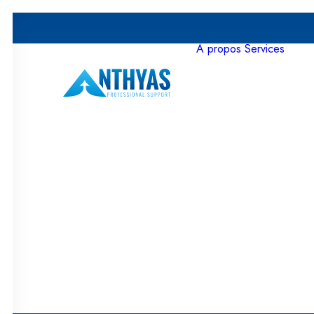
À propos
Services
Non classifié(e)
•
21 décemb