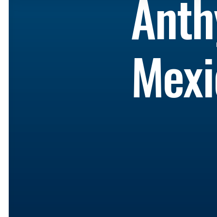
Anth
Mexi